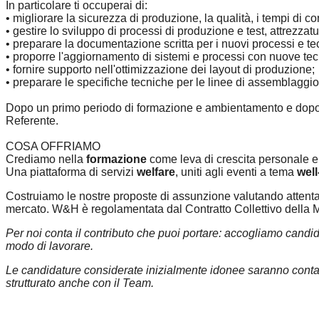
In particolare ti occuperai di:
• migliorare la sicurezza di produzione, la qualità, i tempi di c
• gestire lo sviluppo di processi di produzione e test, attrezzat
• preparare la documentazione scritta per i nuovi processi e t
• proporre l'aggiornamento di sistemi e processi con nuove tec
• fornire supporto nell'ottimizzazione dei layout di produzione;
• preparare le specifiche tecniche per le linee di assemblaggio
Dopo un primo periodo di formazione e ambientamento e dopo av
Referente.
COSA OFFRIAMO
Crediamo nella
formazione
come leva di crescita personale e 
Una piattaforma di servizi
welfare
, uniti agli eventi a tema
well
Costruiamo le nostre proposte di assunzione valutando attenta
mercato. W&H è regolamentata dal Contratto Collettivo della 
Per noi conta il contributo che puoi portare: accogliamo candid
modo di lavorare.
Le candidature considerate inizialmente idonee saranno contatt
strutturato anche con il Team.