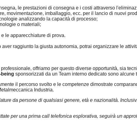
onsegna, le prestazioni di consegna e i costi attraverso l'elimina
ure, movimentazione, imballaggio, ecc. per il lancio di nuovi prodo
ecnologie analizzando la capacità di processo;
nologie o materiali;
 e le apparecchiature di prova.
er raggiunto la giusta autonomia, potrai organizzare le attivit
professionale, offriamo per questo diverse opportunità, sia tecni
-being
sponsorizzati da un Team interno dedicato sono alcune tr
mente il percorso svolto e le competenze dimostrate comparandol
Metalmeccanica Industria.
ature da persone di qualsiasi genere, età e nazionalità. Inclusi
ate per una prima call telefonica esplorativa, seguirà un appro