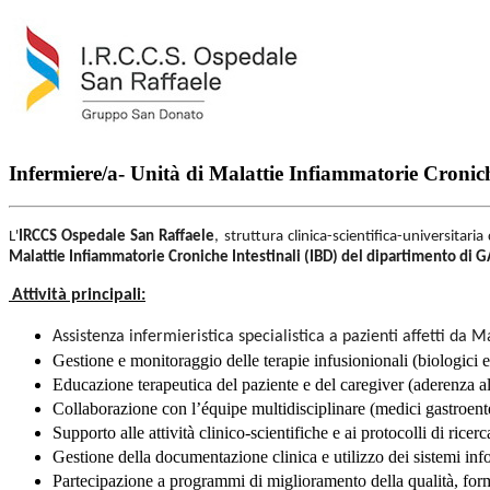
Infermiere/a- Unità di Malattie Infiammatorie Cronich
L'
IRCCS Ospedale San Raffaele
, struttura clinica-scientifica-universitar
Malattie Infiammatorie Croniche Intestinali (IBD) del dipartimento
Attività principali:
Assistenza infermieristica specialistica a pazienti affetti da 
Gestione e monitoraggio delle terapie infusionionali (biologici 
Educazione terapeutica del paziente e del caregiver (aderenza alla 
Collaborazione con l’équipe multidisciplinare (medici gastroentero
Supporto alle attività clinico-scientifiche e ai protocolli di ricer
Gestione della documentazione clinica e utilizzo dei sistemi info
Partecipazione a programmi di miglioramento della qualità, fo