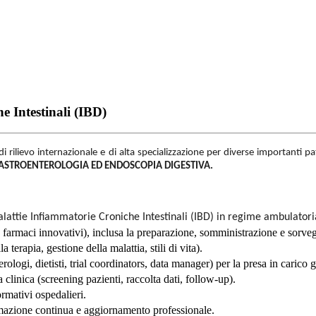
e Intestinali (IBD)
ia di rilievo internazionale e di alta specializzazione per diverse importanti 
 di GASTROENTEROLOGIA ED ENDOSCOPIA DIGESTIVA
.
Malattie Infiammatorie Croniche Intestinali (IBD) in regime ambulatori
e farmaci innovativi), inclusa la preparazione, somministrazione e sorveg
terapia, gestione della malattia, stili di vita).
logi, dietisti, trial coordinators, data manager) per la presa in carico g
ca clinica (screening pazienti, raccolta dati, follow-up).
rmativi ospedalieri.
rmazione continua e aggiornamento professionale.