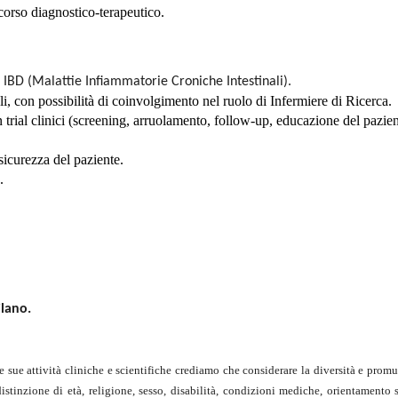
corso diagnostico-terapeutico.
 IBD (Malattie Infiammatorie Croniche Intestinali).
tali, con possibilità di coinvolgimento nel ruolo di Infermiere di Ricerca.
in trial clinici (screening, arruolamento, follow-up, educazione del pazien
 sicurezza del paziente.
.
ilano.
e sue attività cliniche e scientifiche
crediamo che considerare la diversità e promu
istinzione di età, religione,
sesso, disabilità, condizioni mediche, orientamento s