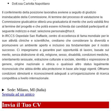
Dott.ssa Carlotta Napolitano
Il conferimento della posizione lavorativa avviene a seguito di giudizio
insindacabile della Commissione. Al termine del processo di valutazione la
Commissione giudicatrice stilerà una graduatoria di merito che avrà validità fino
al termine del progetto e che potrà essere richiesta dai candidati partecipanti al
seguente indirizzo e-mail: selezione.personale@hsr.it.
In IRCCS Ospedale San Raffaele, centro di eccellenza di fama mondiale per le
sue attività cliniche e scientifiche, crediamo che considerare la diversità e
promuovere un ambiente aperto e inclusivo sia fondamentale per il nostro
successo. Ci impegniamo a garantire pari opportunità di lavoro, basate sul
merito, senza distinzione di età, religione, sesso, disabilità, condizioni mediche,
orientamento sessuale, estrazione culturale e sociale, identità o espressione di
genere, origine nazionale o etnica o qualsiasi altro status legalmente
riconosciuto che abbia diritto alla protezione in base alle leggi vigenti. Offriamo
condizioni stimolanti e riconoscimenti adeguati a un'organizzazione di ricerca
competitiva a livello internazionale.
Sede:
Milano
,
MI
(
Italia
)
Segnala ad un amico
Invia il Tuo CV