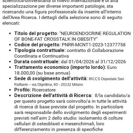
scientifica-universitaria di rilievo internazionale e di alta
specializzazione per diverse importanti patologie, sta
ricercando una figura professionale da inserire all’interno
dell’Area Ricerca. I dettagli della selezione sono di seguito
elencati:
Titolo del progetto
: "NEUROENDOCRINE REGULATION
OF BONE-FAT CROSSTALK IN OBESITY"
Codice del progetto:
PNRR-MCNT1-2023-12377758
Tipologia contrattuale:
contratto di Collaborazione
Coordinata e Continuativa
Durata contrattuale:
dal 01/04/2026 al 31/12/2026
Trattamento economico (importo lordo):
Euro
18.000,00 (su base annua)
Sede di svolgimento dell'attività:
IRCCS Ospedale San
Raffaele – via Olgettina, 60 - 20132 Milano
Profilo:
Ricercatore
Descrizione dell'attività di Ricerca:
Il/la candidato/a
per questo progetto sarà coinvolto/a in tutte le attività
di ricerca di base previste dal progetto. In particolare
sarà responsabile dello svolgimento degli esperimenti
previsti nell'aim 2 dello studio: isolamento di colture
cellulari di osteoblasti e mesenchimali, loro
differenziamento in presenza di specifiche