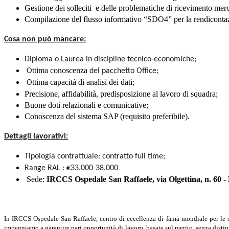
Gestione dei solleciti e delle problematiche di ricevimento merci (r
Compilazione del flusso informativo “SDO4” per la rendicontazi
Cosa non può mancare:
Diploma o Laurea in discipline tecnico-economiche;
ttima conoscenza
O
del pacchetto Office;
ttima capacità di analisi dei dati;
O
Precisione, affidabilità, predisposizione al lavoro di squadra;
Buone doti relazionali e comunicative;
Conoscenza del sistema SAP (requisito preferibile).
Dettagli lavorativi:
Tipologia contrattuale
:
contratto full time;
Range RAL : €33.000-38.000
Sede:
IRCCS Ospedale San Raffaele, via Olgettina, n. 60 -
In IRCCS Ospedale San Raffaele, centro di eccellenza di fama mondiale per le su
impegniamo a garantire pari opportunità di lavoro, basate sul merito, senza distinz