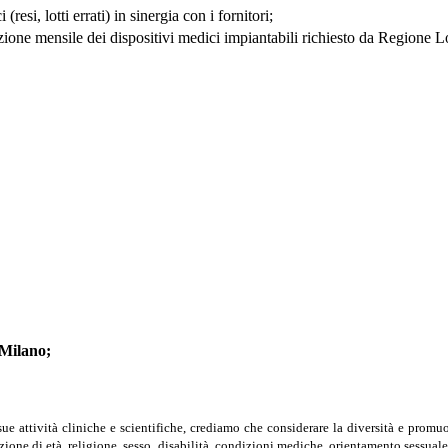
esi, lotti errati) in sinergia con i fornitori;
one mensile dei dispositivi medici impiantabili richiesto da Regione 
 Milano;
e attività cliniche e scientifiche, crediamo che considerare la diversità e promu
ione di età, religione, sesso, disabilità, condizioni mediche, orientamento sessuale,