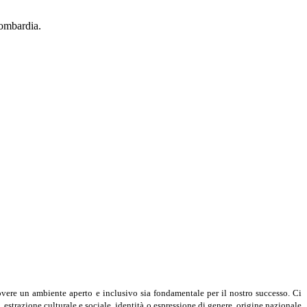
Lombardia.
overe un ambiente aperto e inclusivo sia fondamentale per il nostro successo. Ci
 estrazione culturale e sociale, identità o espressione di genere, origine nazionale