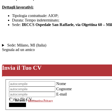
Dettagli lavorativi:
Tipologia contrattuale: AIOP;
Durata: Tempo indeterminato;
Sede:
IRCCS Ospedale San Raffaele, via Olgettina 60 – Mil
Sede:
Milano
,
MI
(
Italia
)
Segnala ad un amico
Invia il Tuo CV
Nome
Cognome
E-mail
Carica file CV...
Ho letto l'
Informativa Privacy