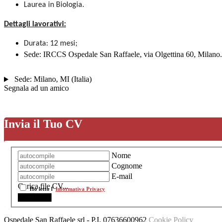
Laurea in Biologia.
Dettagli lavorativi:
Durata: 12 mesi;
Sede: IRCCS Ospedale San Raffaele, via Olgettina 60, Milano.
Sede:
Milano
,
MI
(
Italia
)
Segnala ad un amico
Invia il Tuo CV
Nome
Cognome
E-mail
Carica file CV...
Ho letto l'
Informativa Privacy
Ospedale San Raffaele srl
- P.I.
07636600962
Cookie Policy