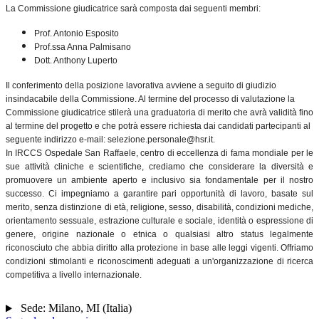
La Commissione giudicatrice sarà composta dai seguenti membri:
Prof. Antonio Esposito
Prof.ssa Anna Palmisano
Dott. Anthony Luperto
Il conferimento della posizione lavorativa avviene a seguito di giudizio
insindacabile della Commissione. Al termine del processo di valutazione la
Commissione giudicatrice stilerà una graduatoria di merito che avrà validità fino
al termine del progetto e che potrà essere richiesta dai candidati partecipanti al
seguente indirizzo e-mail: selezione.personale@hsr.it.
In IRCCS Ospedale San Raffaele, centro di eccellenza di fama mondiale per le
sue attività cliniche e scientifiche, crediamo che considerare la diversità e
promuovere un ambiente aperto e inclusivo sia fondamentale per il nostro
successo. Ci impegniamo a garantire pari opportunità di lavoro, basate sul
merito, senza distinzione di età, religione, sesso, disabilità, condizioni mediche,
orientamento sessuale, estrazione culturale e sociale, identità o espressione di
genere, origine nazionale o etnica o qualsiasi altro status legalmente
riconosciuto che abbia diritto alla protezione in base alle leggi vigenti. Offriamo
condizioni stimolanti e riconoscimenti adeguati a un'organizzazione di ricerca
competitiva a livello internazionale.
Sede:
Milano
,
MI
(
Italia
)