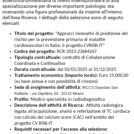
scientifica-universitaria di rilievo internazionale e di alta
specializzazione per diverse importanti patologie, sta
ricercando una figura professionale da inserire all’interno
dell’Area Ricerca. I dettagli della selezione sono di seguito
elencati:
Titolo del progetto
: "Approcci innovativi di predizione del
rischio per la prevenzione primaria di malattie
cardiovascolari in Italia: il progetto CVRISK-IT"
Codice del progetto:
RCR-2023-23684267
Tipologia contrattuale:
contratto di Collaborazione
Coordinata e Continuativa
Durata contrattuale:
dal 02/01/2025 al 31/12/2025
Trattamento economico (importo lordo):
Euro 15.000,00
(su base annua e con possibilità di rinnovo)
Sede di svolgimento dell'attività:
IRCCS Ospedale San
Raffaele – via Olgettina, 60 - 20132 Milano
Profilo:
Medico specialista in radiodiagnostica
Descrizione dell'attività di Ricerca:
Attività radiologica
legata all’acquisizione, analisi e refertazione di TC cardiaca
con calcolo del calcium score (CAC) nell’ambito del
progetto CV RISK-IT
Requisiti necessari per l'accesso alla selezione: