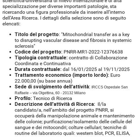
scientifica-universitaria di rilievo internazionale e di alta
specializzazione per diverse importanti patologie, sta
ricercando una figura professionale da inserire all’interno
dell’Area Ricerca. I dettagli della selezione sono di seguito
elencati:
Titolo del progetto
: "Mitochondrial transfer as a key
to disrupting vascular disease and fibrosis in systemic
sclerosis"
Codice del progetto:
PNRR-MR1-2022-12376638
Tipologia contrattuale:
contratto di Collaborazione
Coordinata e Continuativa
Durata contrattuale:
dal 16/01/2025 al 19/11/2025
Trattamento economico (importo lordo):
Euro
22.000,00 (su base annua)
Sede di svolgimento dell'attività:
IRCCS Ospedale San
Raffaele – via Olgettina, 60 - 20132 Milano
Profilo:
Tecnico di Ricerca
Descrizione dell'attività di Ricerca:
Il/la
candidato/a, nell’ambito del progetto PNRR, si
occuperà della manipolazione animale e mantenimento
delle colonie; purificazione/isolamento delle cellule del
sangue e dei mitocondri; colture cellulari; tecniche di
routine del laboratorio quali: western blot, PCR, ELISA,