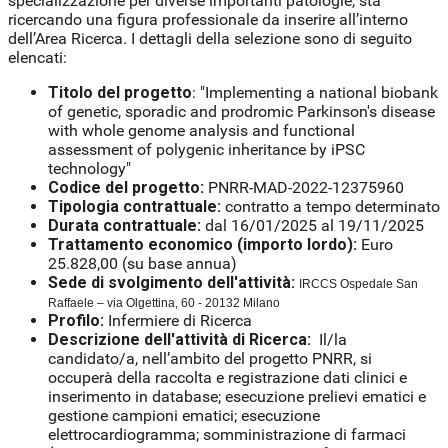
specializzazione per diverse importanti patologie, sta
ricercando una figura professionale da inserire all’interno
dell’Area Ricerca. I dettagli della selezione sono di seguito
elencati:
Titolo del progetto
: "Implementing a national biobank
of genetic, sporadic and prodromic Parkinson's disease
with whole genome analysis and functional
assessment of polygenic inheritance by iPSC
technology"
Codice del progetto:
PNRR-MAD-2022-12375960
Tipologia contrattuale:
contratto a tempo determinato
Durata contrattuale:
dal 16/01/2025 al 19/11/2025
Trattamento economico (importo lordo):
Euro
25.828,00 (su base annua)
Sede di svolgimento dell'attività:
IRCCS Ospedale San
Raffaele – via Olgettina, 60 - 20132 Milano
Profilo:
Infermiere di Ricerca
Descrizione dell'attività di Ricerca:
Il/la
candidato/a, nell’ambito del progetto PNRR, si
occuperà della raccolta e registrazione dati clinici e
inserimento in database; esecuzione prelievi ematici e
gestione campioni ematici; esecuzione
elettrocardiogramma; somministrazione di farmaci