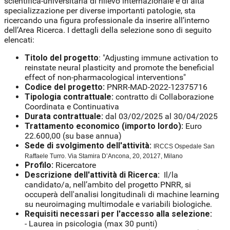
scientifica-universitaria di rilievo internazionale e di alta
specializzazione per diverse importanti patologie, sta
ricercando una figura professionale da inserire all’interno
dell’Area Ricerca. I dettagli della selezione sono di seguito
elencati:
Titolo del progetto
: "Adjusting immune activation to
reinstate neural plasticity and promote the beneficial
effect of non-pharmacological interventions"
Codice del progetto:
PNRR-MAD-2022-12375716
Tipologia contrattuale:
contratto di Collaborazione
Coordinata e Continuativa
Durata contrattuale:
dal 03/02/2025 al 30/04/2025
Trattamento economico (importo lordo):
Euro
22.600,00 (su base annua)
Sede di svolgimento dell'attività:
IRCCS Ospedale San
Raffaele Turro. Via Stamira D’Ancona, 20, 20127, Milano
Profilo:
Ricercatore
Descrizione dell'attività di Ricerca:
Il/la
candidato/a, nell’ambito del progetto PNRR, si
occuperà dell'analisi longitudinali di machine learning
su neuroimaging multimodale e variabili biologiche.
Requisiti necessari per l'accesso alla selezione:
- Laurea in psicologia (max 30 punti)