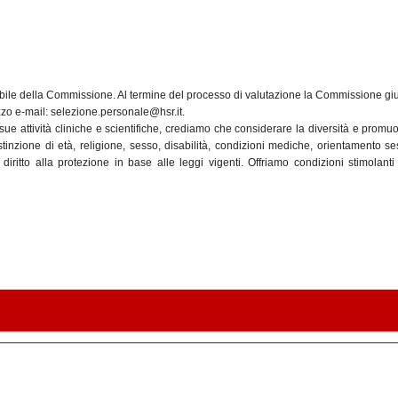
abile della Commissione. Al termine del processo di valutazione la Commissione giudi
izzo e-mail: selezione.personale@hsr.it.
e attività cliniche e scientifiche, crediamo che considerare la diversità e promu
inzione di età, religione, sesso, disabilità, condizioni mediche, orientamento se
iritto alla protezione in base alle leggi vigenti. Offriamo condizioni stimolant