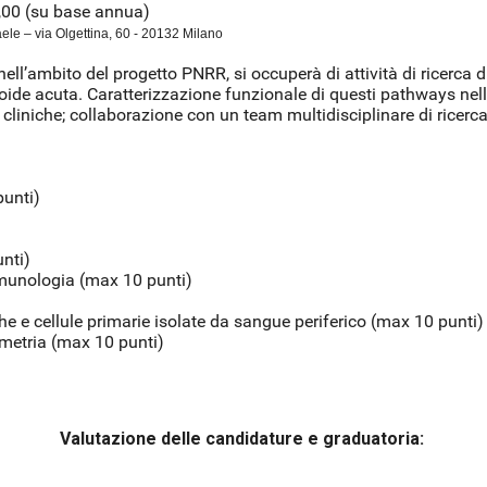
,00 (su base annua)
e – via Olgettina, 60 - 20132 Milano
 nell’ambito del progetto PNRR, si occuperà di attività di ricerca
ide acuta. Caratterizzazione funzionale di questi pathways nelle
cliniche; collaborazione con un team multidisciplinare di ricercato
punti)
unti)
immunologia (max 10 punti)
iche e cellule primarie isolate da sangue periferico (max 10 punti)
imetria (max 10 punti)
Valutazione delle candidature e graduatoria: