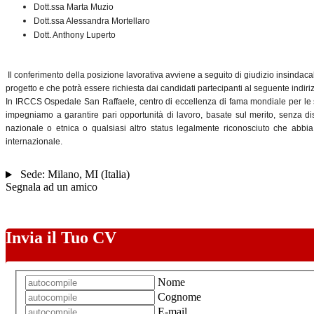
Dott.ssa Marta Muzio
Dott.ssa Alessandra Mortellaro
Dott. Anthony Luperto
Il conferimento della posizione lavorativa avviene a seguito di giudizio insindac
progetto e che potrà essere richiesta dai candidati partecipanti al seguente indir
In IRCCS Ospedale San Raffaele, centro di eccellenza di fama mondiale per le su
impegniamo a garantire pari opportunità di lavoro, basate sul merito, senza dist
nazionale o etnica o qualsiasi altro status legalmente riconosciuto che abbia d
internazionale.
Sede:
Milano
,
MI
(
Italia
)
Segnala ad un amico
Invia il Tuo CV
Nome
Cognome
E-mail