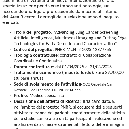
scientifica-universitaria di rilievo internazionale e di alta
specializzazione per diverse importanti patologie, sta
ricercando una figura professionale da inserire all’interno
dell’Area Ricerca. I dettagli della selezione sono di seguito
elencati:
Titolo del progetto
: "Advancing Lung Cancer Screening:
Artificial Intelligence, Multimodal Imaging and Cutting-Edge
Technologies for Early Detection and Characterization"
Codice del progetto:
PNRR-MCNT2-2023-12377755
Tipologia contrattuale:
contratto di Collaborazione
Coordinata e Continuativa
Durata contrattuale:
dal 01/04/2025 al 31/03/2026
Trattamento economico (importo lordo):
Euro 39.700,00
(su base annua)
Sede di svolgimento dell'attività:
IRCCS Ospedale San
Raffaele – via Olgettina, 60 - 20132 Milano
Profilo:
Medico specialista
Descrizione dell'attività di Ricerca:
il/la candidato/a,
nell'ambito del progetto PNRR, si occuperà delle seguenti
attività: selezione dei pazienti, coordinamento delle attività
dello studio con le altre unità partecipanti, valutazione ed
analisi dei dati clinici e strumentali, lettura delle immagini