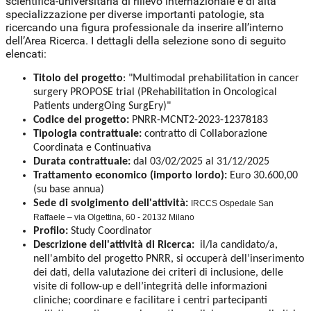
scientifica-universitaria di rilievo internazionale e di alta
specializzazione per diverse importanti patologie, sta
ricercando una figura professionale da inserire all’interno
dell’Area Ricerca. I dettagli della selezione sono di seguito
elencati:
Titolo del progetto
: "Multimodal prehabilitation in cancer
surgery PROPOSE trial (PRehabilitation in Oncological
Patients undergOing SurgEry)"
Codice del progetto:
PNRR-MCNT2-2023-12378183
Tipologia contrattuale:
contratto di Collaborazione
Coordinata e Continuativa
Durata contrattuale:
dal 03/02/2025 al 31/12/2025
Trattamento economico (importo lordo):
Euro 30.600,00
(su base annua)
Sede di svolgimento dell'attività:
IRCCS Ospedale San
Raffaele – via Olgettina, 60 - 20132 Milano
Profilo:
Study Coordinator
Descrizione dell'attività di Ricerca:
il/la candidato/a,
nell'ambito del progetto PNRR, si occuperà dell’inserimento
dei dati, della valutazione dei criteri di inclusione, delle
visite di follow-up e dell’integrità delle informazioni
cliniche; coordinare e facilitare i centri partecipanti