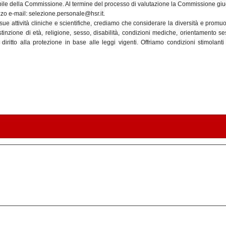
bile della Commissione. Al termine del processo di valutazione la Commissione giudic
izzo e-mail: selezione.personale@hsr.it.
e attività cliniche e scientifiche, crediamo che considerare la diversità e promu
inzione di età, religione, sesso, disabilità, condizioni mediche, orientamento se
iritto alla protezione in base alle leggi vigenti. Offriamo condizioni stimolant