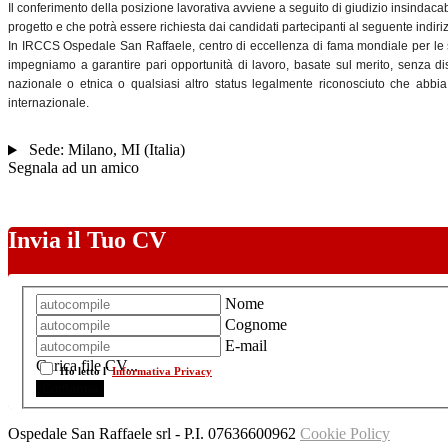
Il conferimento della posizione lavorativa avviene a seguito di giudizio insindaca
progetto e che potrà essere richiesta dai candidati partecipanti al seguente indir
In IRCCS Ospedale San Raffaele, centro di eccellenza di fama mondiale per le su
impegniamo a garantire pari opportunità di lavoro, basate sul merito, senza dist
nazionale o etnica o qualsiasi altro status legalmente riconosciuto che abbia d
internazionale.
Sede:
Milano
,
MI
(
Italia
)
Segnala ad un amico
Invia il Tuo CV
Nome
Cognome
E-mail
Carica file CV...
Ho letto l'
Informativa Privacy
Ospedale San Raffaele srl
- P.I.
07636600962
Cookie Policy