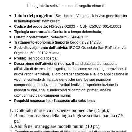
I dettagli della selezione sono di seguito elencati:
Titolo del progetto:
"
Switchable-LV to unlock in vivo gene transfer
to hematopoietic stem cells";
Codice del progetto:
FIS-2023-02833 - CUP: C53C24001410001;
Tipologia contrattuale:
Contratto a tempo determinato;
Durata contrattuale:
15/04/2025 - 14/04/2026;
Trattamento economico (importo lordo):
€ 32.142,85;
Sede di svolgimento dell'attività:
IRCCS Ospedale San Raffaele - via
Olgettina, 60 - 20132 Milano;
Profilo:
Tecnico di Ricerca;
Descrizione dell'attività di ricerca:
Il candidato sarà di supporto
all’attività di ricerca del progetto, che ha come scopo la generazione di
nuovi vettori lentivirali, la loro caratterizzazione e la loro applicazione in
vivo nel contesto di malattie genetiche rare. Le sue mansioni
comprendono produzione di vettori lentivirali, sperimentazione in
modelli murini, analisi molecolari di campioni primari, analisi
citofluorimetrica di campioni murini;
Requisiti necessari per l'accesso alla selezione:
Dottorato di ricerca in scienze biomediche (15 pt.);
Buona conoscenza della lingua inglese scritta e parlata (7.5
pt.);
Abilità nel maneggiare modelli murini (10 pt.);