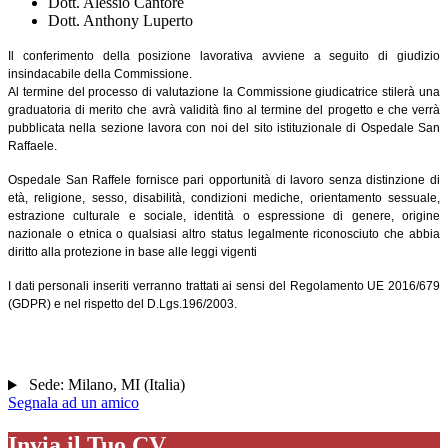
Dott. Alessio Cantore
Dott. Anthony Luperto
Il conferimento della posizione lavorativa avviene a seguito di giudizio
insindacabile della Commissione.
Al termine del processo di valutazione la Commissione giudicatrice stilerà una
graduatoria di merito che avrà validità fino al termine del progetto e che verrà
pubblicata nella sezione lavora con noi del sito istituzionale di Ospedale San
Raffaele.
Ospedale San Raffele fornisce pari opportunità di lavoro senza distinzione di
età, religione, sesso, disabilità, condizioni mediche, orientamento sessuale,
estrazione culturale e sociale, identità o espressione di genere, origine
nazionale o etnica o qualsiasi altro status legalmente riconosciuto che abbia
diritto alla protezione in base alle leggi vigenti
I dati personali inseriti verranno trattati ai sensi del Regolamento UE 2016/679
(GDPR) e nel rispetto del D.Lgs.196/2003.
Sede:
Milano
,
MI
(
Italia
)
Segnala ad un amico
Invia il Tuo CV