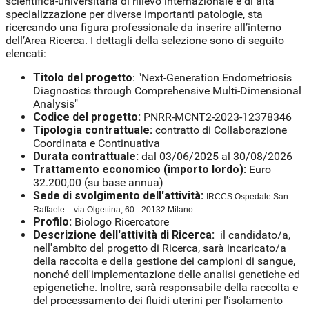
scientifica-universitaria di rilievo internazionale e di alta
specializzazione per diverse importanti patologie, sta
ricercando una figura professionale da inserire all’interno
dell’Area Ricerca. I dettagli della selezione sono di seguito
elencati:
Titolo del progetto
: "Next-Generation Endometriosis
Diagnostics through Comprehensive Multi-Dimensional
Analysis"
Codice del progetto:
PNRR-MCNT2-2023-12378346
Tipologia contrattuale:
contratto di Collaborazione
Coordinata e Continuativa
Durata contrattuale:
dal 03/06/2025 al 30/08/2026
Trattamento economico (importo lordo):
Euro
32.200,00 (su base annua)
Sede di svolgimento dell'attività:
IRCCS Ospedale San
Raffaele – via Olgettina, 60 - 20132 Milano
Profilo:
Biologo Ricercatore
Descrizione dell'attività di Ricerca:
il candidato/a,
nell'ambito del progetto di Ricerca, sarà incaricato/a
della raccolta e della gestione dei campioni di sangue,
nonché dell'implementazione delle analisi genetiche ed
epigenetiche. Inoltre, sarà responsabile della raccolta e
del processamento dei fluidi uterini per l'isolamento