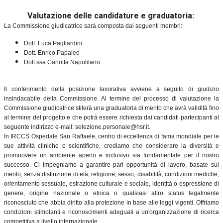
Valutazione delle candidature e graduatoria:
La Commissione giudicatrice sarà composta dai seguenti membri:
Dott. Luca Pagliardini
Dott. Enrico Papaleo
Dott.ssa Carlotta Napolitano
Il conferimento della posizione lavorativa avviene a seguito di giudizio
insindacabile della Commissione. Al termine del processo di valutazione la
Commissione giudicatrice stilerà una graduatoria di merito che avrà validità fino
al termine del progetto e che potrà essere richiesta dai candidati partecipanti al
seguente indirizzo e-mail: selezione.personale@hsr.it.
In IRCCS Ospedale San Raffaele, centro di eccellenza di fama mondiale per le
sue attività cliniche e scientifiche, crediamo che considerare la diversità e
promuovere un ambiente aperto e inclusivo sia fondamentale per il nostro
successo. Ci impegniamo a garantire pari opportunità di lavoro, basate sul
merito, senza distinzione di età, religione, sesso, disabilità, condizioni mediche,
orientamento sessuale, estrazione culturale e sociale, identità o espressione di
genere, origine nazionale o etnica o qualsiasi altro status legalmente
riconosciuto che abbia diritto alla protezione in base alle leggi vigenti. Offriamo
condizioni stimolanti e riconoscimenti adeguati a un'organizzazione di ricerca
competitiva a livello internazionale.