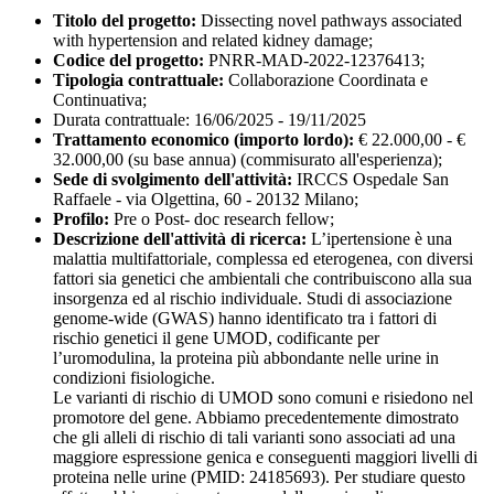
Titolo del progetto:
Dissecting novel pathways associated
with hypertension and related kidney damage;
Codice del progetto:
PNRR-MAD-2022-12376413;
Tipologia contrattuale:
Collaborazione Coordinata e
Continuativa;
Durata contrattuale: 16/06/2025 - 19/11/2025
Trattamento economico (importo lordo):
€ 22.000,00 - €
32.000,00 (su base annua) (commisurato all'esperienza);
Sede di svolgimento dell'attività:
IRCCS Ospedale San
Raffaele - via Olgettina, 60 - 20132 Milano;
Profilo:
Pre o Post- doc research fellow;
Descrizione dell'attività di ricerca:
L’ipertensione è una
malattia multifattoriale, complessa ed eterogenea, con diversi
fattori sia genetici che ambientali che contribuiscono alla sua
insorgenza ed al rischio individuale. Studi di associazione
genome-wide (GWAS) hanno identificato tra i fattori di
rischio genetici il gene UMOD, codificante per
l’uromodulina, la proteina più abbondante nelle urine in
condizioni fisiologiche.
Le varianti di rischio di UMOD sono comuni e risiedono nel
promotore del gene. Abbiamo precedentemente dimostrato
che gli alleli di rischio di tali varianti sono associati ad una
maggiore espressione genica e conseguenti maggiori livelli di
proteina nelle urine (PMID: 24185693). Per studiare questo