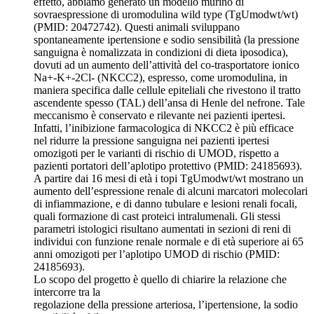
effetto, abbiamo generato un modello murino di
sovraespressione di uromodulina wild type (TgUmodwt/wt)
(PMID: 20472742). Questi animali sviluppano
spontaneamente ipertensione e sodio sensibilità (la pressione
sanguigna è nomalizzata in condizioni di dieta iposodica),
dovuti ad un aumento dell’attività del co-trasportatore ionico
Na+-K+-2Cl- (NKCC2), espresso, come uromodulina, in
maniera specifica dalle cellule epiteliali che rivestono il tratto
ascendente spesso (TAL) dell’ansa di Henle del nefrone. Tale
meccanismo è conservato e rilevante nei pazienti ipertesi.
Infatti, l’inibizione farmacologica di NKCC2 è più efficace
nel ridurre la pressione sanguigna nei pazienti ipertesi
omozigoti per le varianti di rischio di UMOD, rispetto a
pazienti portatori dell’aplotipo protettivo (PMID: 24185693).
A partire dai 16 mesi di età i topi TgUmodwt/wt mostrano un
aumento dell’espressione renale di alcuni marcatori molecolari
di infiammazione, e di danno tubulare e lesioni renali focali,
quali formazione di cast proteici intralumenali. Gli stessi
parametri istologici risultano aumentati in sezioni di reni di
individui con funzione renale normale e di età superiore ai 65
anni omozigoti per l’aplotipo UMOD di rischio (PMID:
24185693).
Lo scopo del progetto è quello di chiarire la relazione che
intercorre tra la
regolazione della pressione arteriosa, l’ipertensione, la sodio