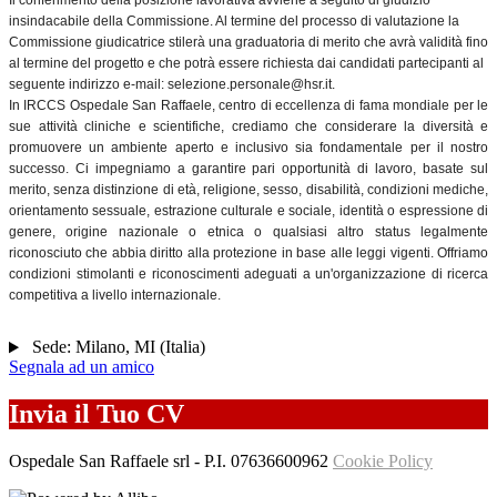
Il conferimento della posizione lavorativa avviene a seguito di giudizio
insindacabile della Commissione. Al termine del processo di valutazione la
Commissione giudicatrice stilerà una graduatoria di merito che avrà validità fino
al termine del progetto e che potrà essere richiesta dai candidati partecipanti al
seguente indirizzo e-mail: selezione.personale@hsr.it.
In IRCCS Ospedale San Raffaele, centro di eccellenza di fama mondiale per le
sue attività cliniche e scientifiche, crediamo che considerare la diversità e
promuovere un ambiente aperto e inclusivo sia fondamentale per il nostro
successo. Ci impegniamo a garantire pari opportunità di lavoro, basate sul
merito, senza distinzione di età, religione, sesso, disabilità, condizioni mediche,
orientamento sessuale, estrazione culturale e sociale, identità o espressione di
genere, origine nazionale o etnica o qualsiasi altro status legalmente
riconosciuto che abbia diritto alla protezione in base alle leggi vigenti. Offriamo
condizioni stimolanti e riconoscimenti adeguati a un'organizzazione di ricerca
competitiva a livello internazionale.
Sede:
Milano
,
MI
(
Italia
)
Segnala ad un amico
Invia il Tuo CV
Ospedale San Raffaele srl
- P.I.
07636600962
Cookie Policy