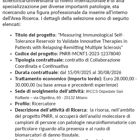
scientifica-universitaria di rilievo internazionale e di alta
specializzazione per diverse importanti patologie, sta
ricercando una figura professionale da inserire all’interno
dell’Area Ricerca. I dettagli della selezione sono di seguito
elencati:
Titolo del progetto
: "Measuring Immunological Self-
Tolerance Reservoir to Validate Innovative Therapies in
Patients with Relapsing-Remitting Multiple Sclerosis"
Codice del progetto:
PNRR-MCNT1-2023-12378040
Tipologia contrattuale:
contratto di Collaborazione
Coordinata e Continuativa
Durata contrattuale:
dal 15/09/2025 al 30/08/2026
Trattamento economico (importo lordo):
Euro 28.000,00 -
30.000,00 (su base annua e precedenti esperienze)
Sede di svolgimento dell'attività:
IRCCS Ospedale San
Raffaele – via Olgettina, 60 - 20132 Milano
Profilo:
Ricercatore
Descrizione dell'attività di Ricerca:
la risorsa, nell'ambito
del progetto PNRR, si occuperà dell’analisi molecolare di
campioni di persone con patologie neuroinfiammatorie con
particolare riguardo alla presenza e al ruolo di
biomarcatori di danno tissutale.