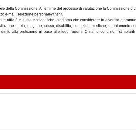
bile della Commissione. Al termine del processo di valutazione la Commissione giudic
izzo e-mail: selezione.personale@hsr.it.
e attività cliniche e scientifiche, crediamo che considerare la diversità e promu
inzione di età, religione, sesso, disabilità, condizioni mediche, orientamento se
iritto alla protezione in base alle leggi vigenti. Offriamo condizioni stimolant