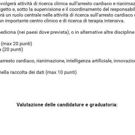
volgerà attività di ricerca clinica sull’arresto cardiaco e rianim
 oggetto e, sotto la supervisione e il coordinamento del responsabi
rà un ruolo centrale nelle attività di ricerca sull'arresto cardiac
un importante centro clinico e di ricerca di terapia intensiva.
medicina (nei paesi dove prevista), o in alternative altre discipl
a (max 20 punti)
a (20 punti)
rresto cardiaco, rianimazione, intelligenza artificiale, innovazio
 nella raccolta dei dati (max 10 punti)
Valutazione delle candidature e graduatoria: