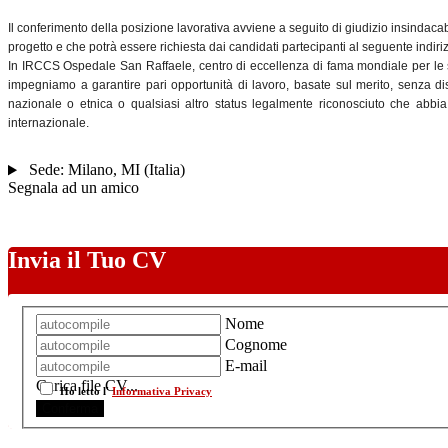
Il conferimento della posizione lavorativa avviene a seguito di giudizio insindaca
progetto e che potrà essere richiesta dai candidati partecipanti al seguente indir
In IRCCS Ospedale San Raffaele, centro di eccellenza di fama mondiale per le su
impegniamo a garantire pari opportunità di lavoro, basate sul merito, senza dist
nazionale o etnica o qualsiasi altro status legalmente riconosciuto che abbia d
internazionale.
Sede:
Milano
,
MI
(
Italia
)
Segnala ad un amico
Invia il Tuo CV
Nome
Cognome
E-mail
Carica file CV...
Ho letto l'
Informativa Privacy