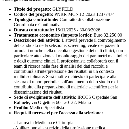
Titolo del progetto:
GLYFELD
Codice del progetto:
PNRR-MCNT2-2023-12377474
Tipologia contrattuale:
Contratto di Collaborazione
Coordinata e Continuativa
Durata contrattuale:
15/11/2025 - 30/08/2026
Trattamento economico (importo lordo):
Euro 32.250,00
Descrizione dell'attività:
L'attività prevede il coinvolgimento
del candidato nella selezione, screening, visite dei pazienti
arruolati nonché nella raccolta e gestione dei dati clinici, con
particolare attenzione al monitoraggio dei parametri metabolici
e degli outcome clinici. Il professionista collaborerà con il
team di ricerca nella fase di analisi dei dati raccolti e
contribuirà all'interpretazione dei risultati in un contesto
multidisciplinare. Sarà inoltre richiesto di partecipare alla
stesura di report periodici sull'andamento dello studio e di
contribuire alla preparazione di materiale scientifico per la
disseminazione dei risultati.
Sede di svolgimento dell'attività:
IRCCS Ospedale San
Raffaele, via Olgettina 60 - 20132, Milano
Profilo:
Medico Specialista
Requisiti necessari per l'accesso alla selezione:
- Laurea in Medicina e Chirurgia
- Abilitazione all'esercizio della professione medica