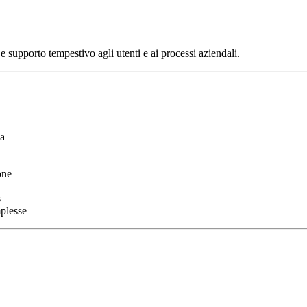
 e supporto tempestivo agli utenti e ai processi aziendali.
ca
one
s
mplesse